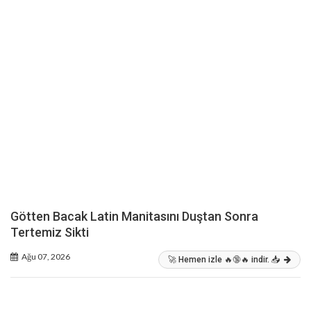
Götten Bacak Latin Manitasını Duştan Sonra
Tertemiz Sikti
Ağu 07, 2026
🚀 Hemen izle 🔥🔞🔥 indir. 📥