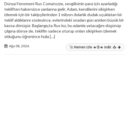
Dünya Fenomeni Rus Comatozze, sevgilisinin para için ayarladığı
tekliften habersizce yanlarına gelir. Adam, kendilerini sikişirken
izlemek için bir takipçilerinden 1 milyon dolarlık dudak uçuklatan bir
teklif aldıklarını söyleyince, evlerindeki sıradan gün aniden büyük bir
kaosa dönüşür. Başlangıçta Rus kız, bu adamla yatacağını düşünüp
çılgına dönse de, teklifin sadece oturup onları sikişirken izlemek
olduğunu öğrenince hızla […]
Ağu 08, 2026
🚀 Hemen izle 🔥🔞🔥 indir. 📥