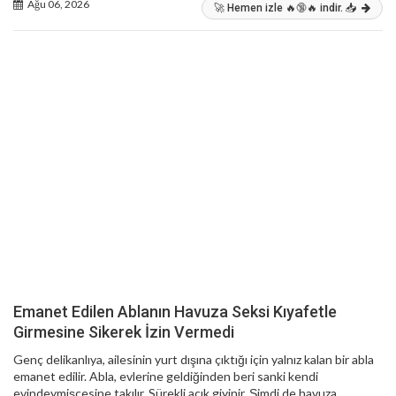
Ağu 06, 2026
🚀 Hemen izle 🔥🔞🔥 indir. 📥
Emanet Edilen Ablanın Havuza Seksi Kıyafetle
Girmesine Sikerek İzin Vermedi
Genç delikanlıya, ailesinin yurt dışına çıktığı için yalnız kalan bir abla
emanet edilir. Abla, evlerine geldiğinden beri sanki kendi
evindeymişçesine takılır. Sürekli açık giyinir. Şimdi de havuza