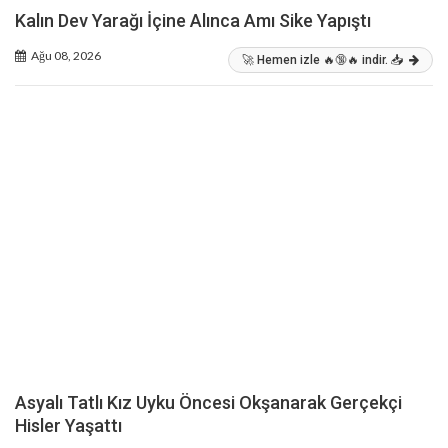
Kalın Dev Yarağı İçine Alınca Amı Sike Yapıştı
Ağu 08, 2026
🚀 Hemen izle 🔥🔞🔥 indir. 📥
Asyalı Tatlı Kız Uyku Öncesi Okşanarak Gerçekçi
Hisler Yaşattı