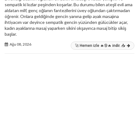
sempatik ki kızlar peşinden koşarlar. Bu durumu bilen ateşli evli ama
aldatan milf, genç oğlanın fantezilerini üvey oğlundan çaktırmadan
öğrenir. Onlara geldiğinde gencin yanına gelip ayak masajına
ihtiyacım var deyince sempatik gencin yüzünden gülücükler açar,
kadın ayaklarına masaj yaparken sikini okşayınca masaj bitip sikiş
başlar.
Ağu 08, 2026
🚀 Hemen izle 🔥🔞🔥 indir. 📥