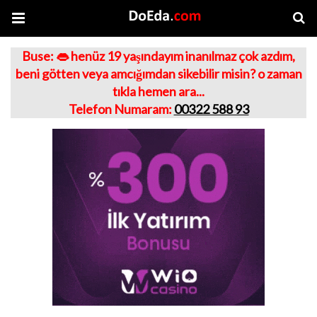
Buse: 👄 henüz 19 yaşındayım inanılmaz çok azdım,
beni götten veya amcığımdan sikebilir misin? o zaman
tıkla hemen ara...
Telefon Numaram:
00322 588 93