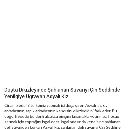
Duşta Dikizleyince Şahlanan Süvariyi Çin Seddinde
Yenilgiye Uğrayan Asyalı Kız
Çinam Seddini tertemiz yapmak içi duşa giren Asyalı kız, ev
arkadaşının sapık arkadaşının kendisini dikizlediğini fark eder. Bu
değerli Sedde bu denli alçakça girişimi kınamakla yetinmez, hesap
sormak için toprağını işgal eder. İşgal sırasında kendisine şahlanan
deli süvariden korkan Asyalı kız, şahlanan deli süvariyi Çin Seddine