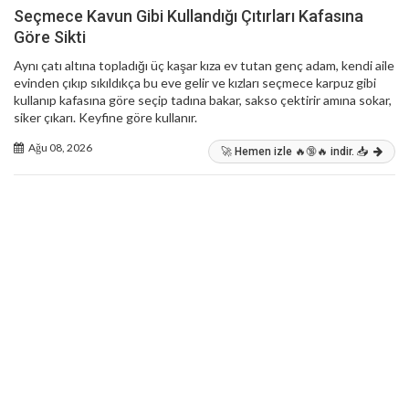
Seçmece Kavun Gibi Kullandığı Çıtırları Kafasına
Göre Sikti
Aynı çatı altına topladığı üç kaşar kıza ev tutan genç adam, kendi aile
evinden çıkıp sıkıldıkça bu eve gelir ve kızları seçmece karpuz gibi
kullanıp kafasına göre seçip tadına bakar, sakso çektirir amına sokar,
siker çıkarı. Keyfine göre kullanır.
Ağu 08, 2026
🚀 Hemen izle 🔥🔞🔥 indir. 📥