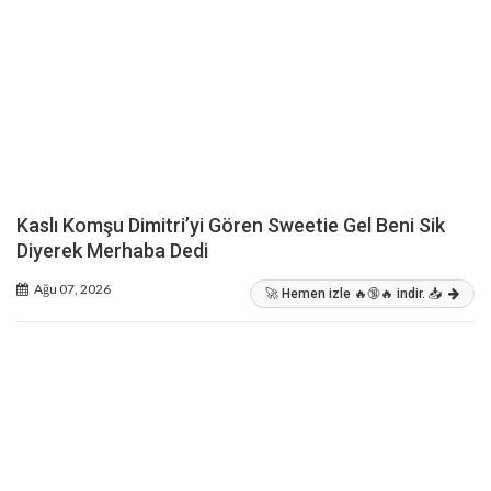
Kaslı Komşu Dimitri’yi Gören Sweetie Gel Beni Sik
Diyerek Merhaba Dedi
Ağu 07, 2026
🚀 Hemen izle 🔥🔞🔥 indir. 📥